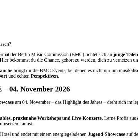
issen?
rmat der Berlin Music Commission (BMC) richtet sich an
junge Talen
t: Hier bekommst du die Chance, gehört zu werden, dich zu vernetzen 
ranche
bringt dir die BMC Events, bei denen es nicht nur um musikali
port
und echten
Perspektiven
.
 04. November 2026
owcase
am 04. November – das Highlight des Jahres – dreht sich im l
ables, praxisnahe Workshops und Live-Konzerte
. Lerne Profis aus
t umsetzen kannst.
otel und endet mit einem energiegeladenen
Jugend-Showcase
auf d