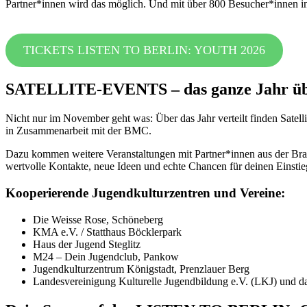
Partner*innen wird das möglich.
Und mit über 800 Besucher*innen in 
TICKETS LISTEN TO BERLIN: YOUTH 2026
SATELLITE-EVENTS – das ganze Jahr ü
Nicht nur im November geht was: Über das Jahr verteilt finden Satell
in Zusammenarbeit mit der BMC.
Dazu kommen weitere Veranstaltungen mit Partner*innen aus der Bra
wertvolle Kontakte, neue Ideen und echte Chancen für deinen Einstie
Kooperierende Jugendkulturzentren und Vereine:
Die Weisse Rose, Schöneberg
KMA e.V. / Statthaus Böcklerpark
Haus der Jugend Steglitz
M24 – Dein Jugendclub, Pankow
Jugendkulturzentrum Königstadt, Prenzlauer Berg
Landesvereinigung Kulturelle Jugendbildung e.V. (LKJ) und d