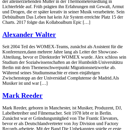
der alleinerziehenden Mutter in der Thermometersiedlung in
Lichterfelde auf. Früh prägten ihn Erfahrungen mit Gewalt, Armut
und Drogen, die er später kreativ in seiner Musik verarbeitete. Sein
Debütalbum Das Leben hat kein Air System erreichte Platz 15 der
Charts. 2017 folgte das Kollaboalbum Epic […]
Alexander Walter
Seit 2004 Teil des WOMEX-Teams, zunächst als Assistent für die
Konferenzen,dann mehrere Jahre lang als Leiter der Showcase-
Abteilung, bevor er Direktorder WOMEX wurde. Alex schloss sein
Studium der Sozialwissenschaften an der Humboldt-Universitätzu
Berlin mit dem Themenschwerpunkt Migrationsnetzwerke ab.
Während seines Studiumsmachte er einen einjährigen
Zwischenstopp an der Universidad Complutense de Madrid.Als
Musiker ist und war […]
Mark Reeder
Mark Reeder, geboren in Manchester, ist Musiker, Produzent, DJ,
Labelbetreiber und Filmemacher. Seit 1978 lebt er in Berlin.
Zunächst war er Gründungsmitglied von The Frantic Elevators,
bevor er als Deutschlandvertreter von Joy Division und Factory
Records arbeitete. Mit der Band Die Unbekannten spielte er erste